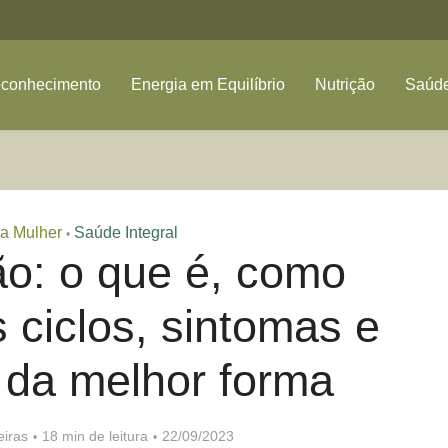
oconhecimento
Energia em Equilíbrio
Nutrição
Saúde
a Mulher
Saúde Integral
•
o: o que é, como
 ciclos, sintomas e
 da melhor forma
iras
18 min de leitura
22/09/2023