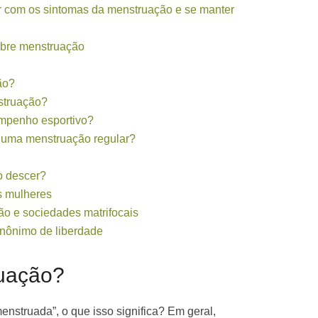
r com os sintomas da menstruação e se manter
obre menstruação
ão?
struação?
mpenho esportivo?
r uma menstruação regular?
o descer?
s mulheres
o e sociedades matrifocais
inônimo de liberdade
ruação?
nstruada”, o que isso significa? Em geral,