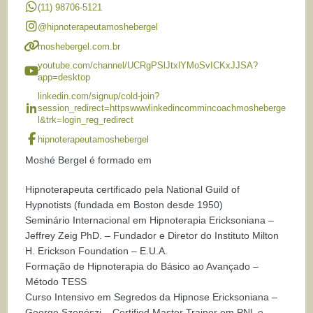
(11) 98706-5121
@hipnoterapeutamoshebergel
moshebergel.com.br
youtube.com/channel/UCRgPSlJtxlYMoSvICKxJJSA?
app=desktop
linkedin.com/signup/cold-join?
session_redirect=httpswwwlinkedincommincoachmosheberge
l&trk=login_reg_redirect
hipnoterapeutamoshebergel
Moshé Bergel é formado em
Hipnoterapeuta certificado pela National Guild of
Hypnotists (fundada em Boston desde 1950)
Seminário Internacional em Hipnoterapia Ericksoniana –
Jeffrey Zeig PhD. – Fundador e Diretor do Instituto Milton
H. Erickson Foundation – E.U.A.
Formação de Hipnoterapia do Básico ao Avançado –
Método TESS
Curso Intensivo em Segredos da Hipnose Ericksoniana –
George Szenészi – Certified Master Trainer em PNL e