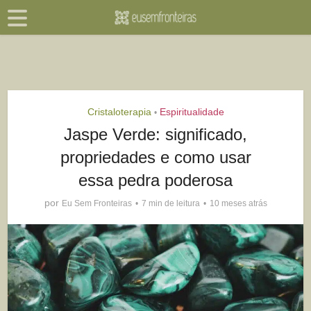
Cristaloterapia
Espiritualidade
•
Jaspe Verde: significado,
propriedades e como usar
essa pedra poderosa
por
Eu Sem Fronteiras
7 min de leitura
10 meses atrás