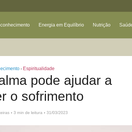
oconhecimento
Energia em Equilíbrio
Nutrição
Saúde
ecimento
Espiritualidade
•
alma pode ajudar a
r o sofrimento
eiras
3 min de leitura
31/03/2023