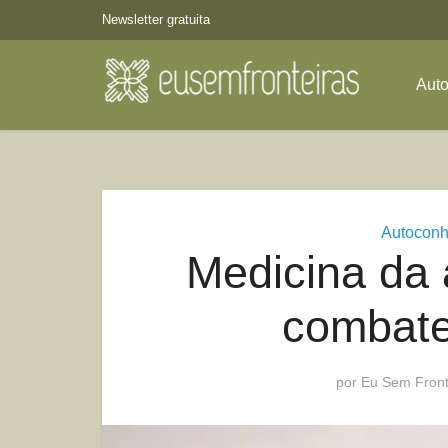
Newsletter gratuita
Aut
Autoconh
Medicina da 
combate
por
Eu Sem Front