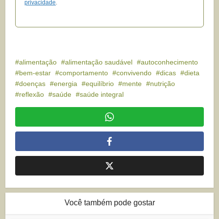
privacidade
.
alimentação
alimentação saudável
autoconhecimento
bem-estar
comportamento
convivendo
dicas
dieta
doenças
energia
equilíbrio
mente
nutrição
reflexão
saúde
saúde integral
Você também pode gostar