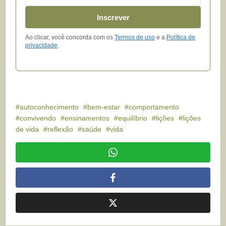
Inscrever
Ao clicar, você concorda com os
Termos de uso
e a
Política de
privacidade
.
autoconhecimento
bem-estar
comportamento
convivendo
ensinamentos
equilíbrio
lições
lições
de vida
reflexão
saúde
vida