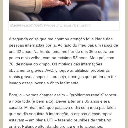
MartinPrescott / Getty Images Signature / Canva Pro
A segunda coisa que me chamou atenção foi a idade das
pessoas internadas por lá. Ao lado do meu pai, um rapaz de
uns 32 anos. Na frente, uma mulher de uns 36 e outra um
pouco mais velha, com no máximo 52 anos. Meu pai, com
76, destoava do grupo. Os motivos das internações
obviamente graves: AVC, choque anafilático, problemas
renais graves, sepse — ou seja, doenças que poderiam ter
levado esses jovens a óbito facilmente.
Bom, o – vamos chamar assim – “problemas renais” roncou
a noite toda (e bem alto). Deveria ter uns 35 anos e era
casado. Minha irmã, que passava o dia com meu pai, falou
que no dia seguinte à internação, a esposa e esse rapaz
estavam – em plena UTI – fazendo reuniões de trabalho
online. Falando alto, dando bronca em funcionários,