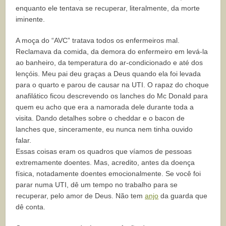
enquanto ele tentava se recuperar, literalmente, da morte
iminente.
A moça do “AVC” tratava todos os enfermeiros mal.
Reclamava da comida, da demora do enfermeiro em levá-la
ao banheiro, da temperatura do ar-condicionado e até dos
lençóis. Meu pai deu graças a Deus quando ela foi levada
para o quarto e parou de causar na UTI. O rapaz do choque
anafilático ficou descrevendo os lanches do Mc Donald para
quem eu acho que era a namorada dele durante toda a
visita. Dando detalhes sobre o cheddar e o bacon de
lanches que, sinceramente, eu nunca nem tinha ouvido
falar.
Essas coisas eram os quadros que víamos de pessoas
extremamente doentes. Mas, acredito, antes da doença
física, notadamente doentes emocionalmente. Se você foi
parar numa UTI, dê um tempo no trabalho para se
recuperar, pelo amor de Deus. Não tem
anjo
da guarda que
dê conta.