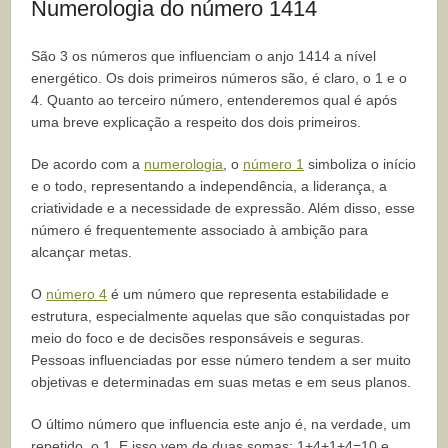
Numerologia do número 1414
São 3 os números que influenciam o anjo 1414 a nível
energético. Os dois primeiros números são, é claro, o 1 e o
4. Quanto ao terceiro número, entenderemos qual é após
uma breve explicação a respeito dos dois primeiros.
De acordo com a
numerologia
, o
número 1
simboliza o início
e o todo, representando a independência, a liderança, a
criatividade e a necessidade de expressão. Além disso, esse
número é frequentemente associado à ambição para
alcançar metas.
O
número 4
é um número que representa estabilidade e
estrutura, especialmente aquelas que são conquistadas por
meio do foco e de decisões responsáveis e seguras.
Pessoas influenciadas por esse número tendem a ser muito
objetivas e determinadas em suas metas e em seus planos.
O último número que influencia este anjo é, na verdade, um
repetido, o 1. E isso vem de duas somas: 1+4+1+4=10 e