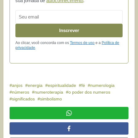
sua jornada de
autoconhecimento
.
Email
Inscrever
Ao clicar, você concorda com os
Termos de uso
e a
Política de
privacidade
.
anjos
energia
espiritualidade
fé
numerologia
números
numeroterapia
o poder dos numeros
significados
simbolismo