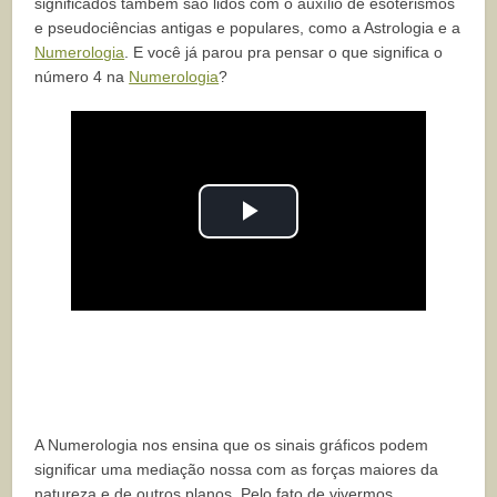
significados também são lidos com o auxílio de esoterismos
e pseudociências antigas e populares, como a Astrologia e a
Numerologia
. E você já parou pra pensar o que significa o
número 4 na
Numerologia
?
Play
Video
A Numerologia nos ensina que os sinais gráficos podem
significar uma mediação nossa com as forças maiores da
natureza e de outros planos. Pelo fato de vivermos