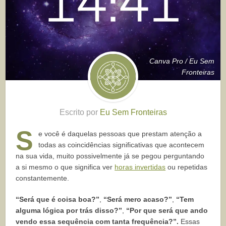
Canva Pro / Eu Sem
Fronteiras
Escrito por
Eu Sem Fronteiras
S
e você é daquelas pessoas que prestam atenção a
todas as coincidências significativas que acontecem
na sua vida, muito possivelmente já se pegou perguntando
a si mesmo o que significa ver
horas invertidas
ou repetidas
constantemente.
“Será que é coisa boa?”
,
“Será mero acaso?”
,
“Tem
alguma lógica por trás disso?”
,
“Por que será que ando
vendo essa sequência com tanta frequência?”.
Essas