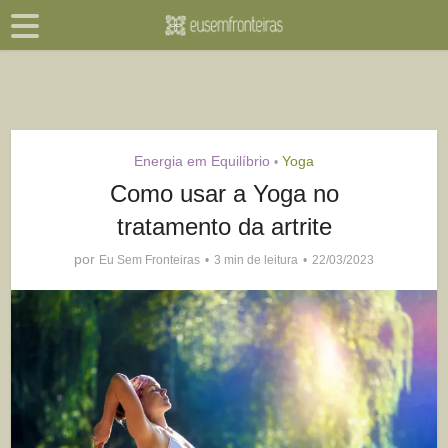
Energia em Equilíbrio
Yoga
•
Como usar a Yoga no
tratamento da artrite
por
Eu Sem Fronteiras
3 min de leitura
22/03/2023