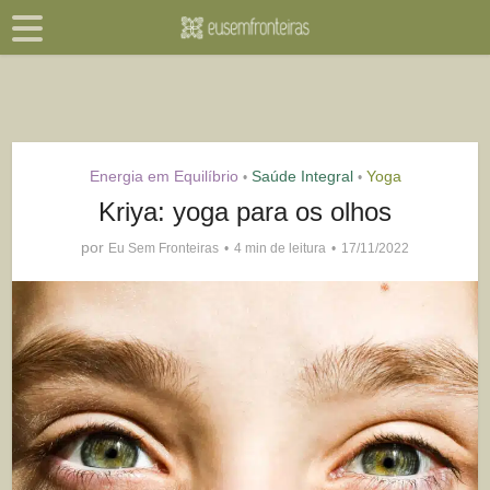
Energia em Equilíbrio
Saúde Integral
Yoga
•
•
Kriya: yoga para os olhos
por
Eu Sem Fronteiras
4 min de leitura
17/11/2022