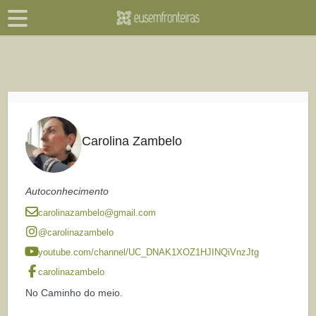
Carolina Zambelo
Autoconhecimento
carolinazambelo@gmail.com
@carolinazambelo
youtube.com/channel/UC_DNAK1XOZ1HJINQiVnzJtg
carolinazambelo
No Caminho do meio.