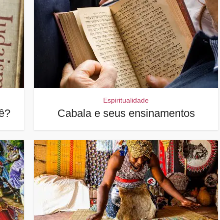
Espiritualidade
cê?
Cabala e seus ensinamentos