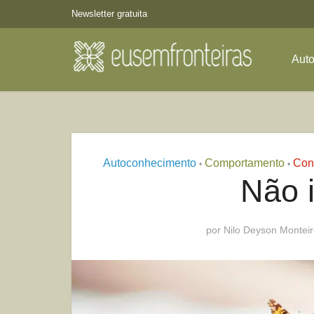
Newsletter gratuita
Aut
Autoconhecimento
Comportamento
Con
•
•
Não i
por
Nilo Deyson Montei