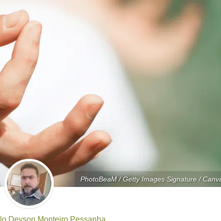
PhotoBeaM / Getty Images Signature / Canv
lo Deyson Monteiro Pessanha