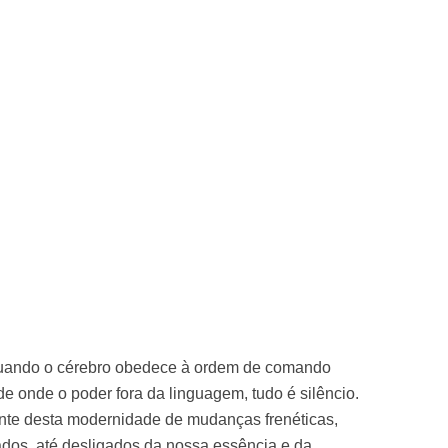
 quando o cérebro obedece à ordem de comando
de onde o poder fora da linguagem, tudo é silêncio.
nte desta modernidade de mudanças frenéticas,
dos, até desligados da nossa essência e da