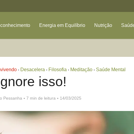
oconhecimento
Energia em Equilíbrio
Nutrição
Saúde
vivendo
Desacelera
Filosofia
Meditação
Saúde Mental
•
•
•
•
gnore isso!
ro Pessanha
7 min de leitura
14/03/2025