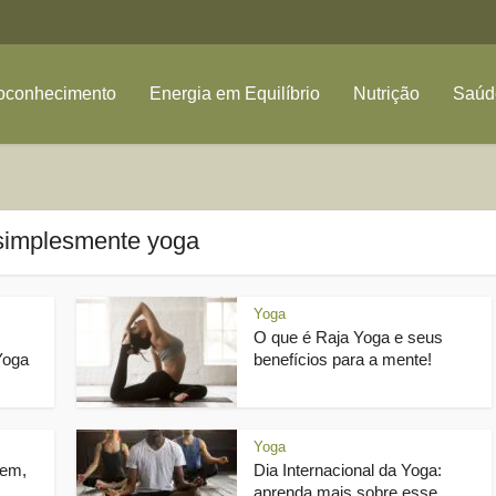
oconhecimento
Energia em Equilíbrio
Nutrição
Saúde
 simplesmente yoga
Yoga
O que é Raja Yoga e seus
Yoga
benefícios para a mente!
Yoga
gem,
Dia Internacional da Yoga:
aprenda mais sobre esse...