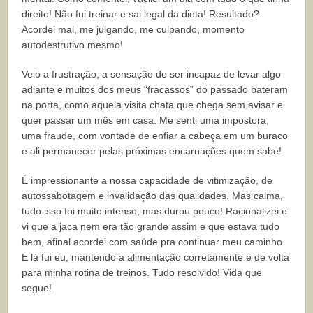
direito! Não fui treinar e sai legal da dieta! Resultado?
Acordei mal, me julgando, me culpando, momento
autodestrutivo mesmo!
Veio a frustração, a sensação de ser incapaz de levar algo
adiante e muitos dos meus “fracassos” do passado bateram
na porta, como aquela visita chata que chega sem avisar e
quer passar um mês em casa. Me senti uma impostora,
uma fraude, com vontade de enfiar a cabeça em um buraco
e ali permanecer pelas próximas encarnações quem sabe!
É impressionante a nossa capacidade de vitimização, de
autossabotagem e invalidação das qualidades. Mas calma,
tudo isso foi muito intenso, mas durou pouco! Racionalizei e
vi que a jaca nem era tão grande assim e que estava tudo
bem, afinal acordei com saúde pra continuar meu caminho.
E lá fui eu, mantendo a alimentação corretamente e de volta
para minha rotina de treinos. Tudo resolvido! Vida que
segue!