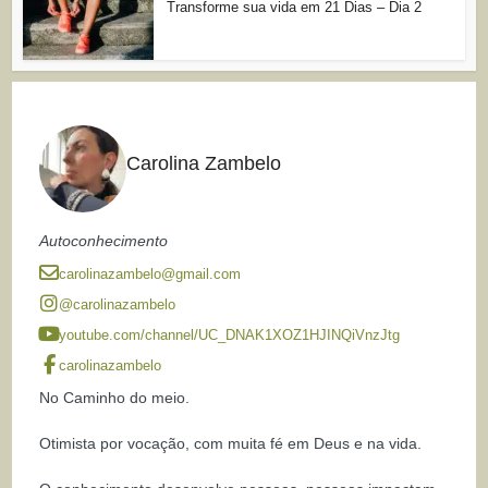
Transforme sua vida em 21 Dias – Dia 2
Carolina Zambelo
Autoconhecimento
carolinazambelo@gmail.com
@carolinazambelo
youtube.com/channel/UC_DNAK1XOZ1HJINQiVnzJtg
carolinazambelo
No Caminho do meio.
Otimista por vocação, com muita fé em Deus e na vida.