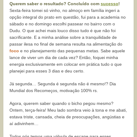
Querem saber o resultado? Concluído com
sucesso
!
Sexta-feira tomei só vinho, no almoço em família ingeri a
opção integral do prato em questão, fui para a academia no
sábado e no domingo escolhi passear no bairro com o
Dudu. O que achei mais louco disso tudo é que não foi
sacrificante. E a minha análise sobre a tranquilidade de
passar ilesa no final de semana resulta na alimentação do
foco
e no planejamento das pequenas metas. Sabe aquele
lance de viver um dia de cada vez? Então, foquei minha
energia exclusivamente em colocar em prática tudo o que
planejei para esses 3 dias e deu certo.
Já segunda… Segunda é segunda não é mesmo!? Dia
Mundial dos Recomeços, motivação 100% rs.
Agora, querem saber quando o bicho pegou mesmo?
Ontem, terça-feira! Meu lado sombra veio à tona e me abati,
estava triste, cansada, cheia de preocupações, angústias e
aí adivinhem…
Todos nós temos uma válvula de escape para esses