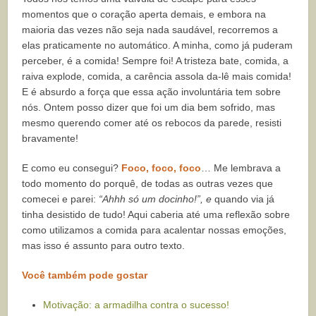
momentos que o coração aperta demais, e embora na
maioria das vezes não seja nada saudável, recorremos a
elas praticamente no automático. A minha, como já puderam
perceber, é a comida! Sempre foi! A tristeza bate, comida, a
raiva explode, comida, a carência assola da-lê mais comida!
E é absurdo a força que essa ação involuntária tem sobre
nós. Ontem posso dizer que foi um dia bem sofrido, mas
mesmo querendo comer até os rebocos da parede, resisti
bravamente!
E como eu consegui?
Foco, foco, foco
… Me lembrava a
todo momento do porquê, de todas as outras vezes que
comecei e parei:
“Ahhh só um docinho!”, e
quando via já
tinha desistido de tudo! Aqui caberia até uma reflexão sobre
como utilizamos a comida para acalentar nossas emoções,
mas isso é assunto para outro texto.
Você também pode gostar
Motivação: a armadilha contra o sucesso!