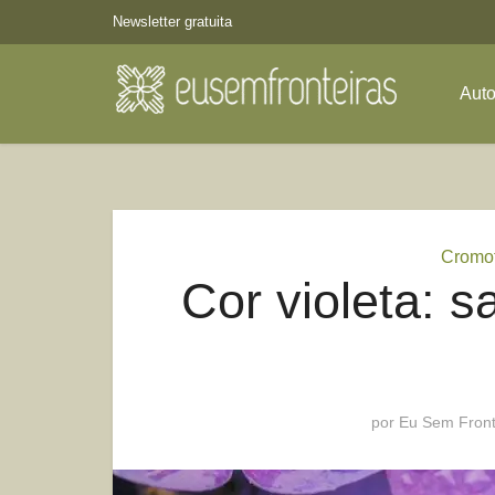
Newsletter gratuita
Aut
Cromot
Cor violeta: s
por
Eu Sem Front