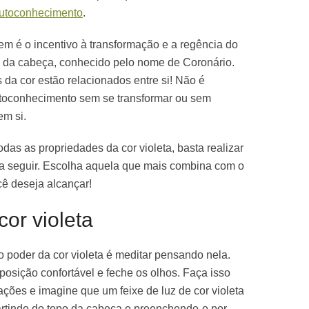
utoconhecimento
.
tem é o incentivo à transformação e a regência do
o da cabeça, conhecido pelo nome de Coronário.
da cor estão relacionados entre si! Não é
utoconhecimento sem se transformar ou sem
em si.
das as propriedades da cor violeta, basta realizar
a seguir. Escolha aquela que mais combina com o
cê deseja alcançar!
or violeta
o poder da cor violeta é meditar pensando nela.
posição confortável e feche os olhos. Faça isso
ções e imagine que um feixe de luz de cor violeta
artindo do topo da cabeça e preenchendo-o por