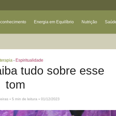
oconhecimento
Energia em Equilíbrio
Nutrição
Saúde
erapia
Espiritualidade
•
aiba tudo sobre esse
tom
eiras
5 min de leitura
01/12/2023