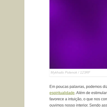
Mykhailo Polenok / 123RF
Em poucas palavras, podemos dize
espiritualidade
. Além de estimular
favorece a intuição, o que nos c
ouvimos nosso interior. Sendo as