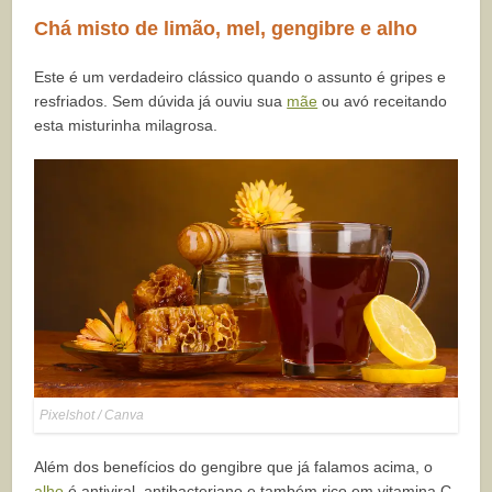
Chá misto de limão, mel, gengibre e alho
Este é um verdadeiro clássico quando o assunto é gripes e
resfriados. Sem dúvida já ouviu sua
mãe
ou avó receitando
esta misturinha milagrosa.
Pixelshot / Canva
Além dos benefícios do gengibre que já falamos acima, o
alho
é antiviral, antibacteriano e também rico em vitamina C.