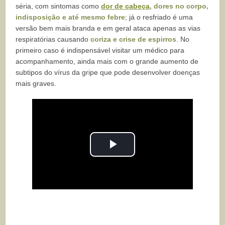
séria, com sintomas como
dor de cabeça
, dores no corpo,
indisposição e até mesmo febre
; já o resfriado é uma
versão bem mais branda e em geral ataca apenas as vias
respiratórias causando
coriza e crise de espirros
. No
primeiro caso é indispensável visitar um médico para
acompanhamento, ainda mais com o grande aumento de
subtipos do vírus da gripe que pode desenvolver doenças
mais graves.
Play
Video