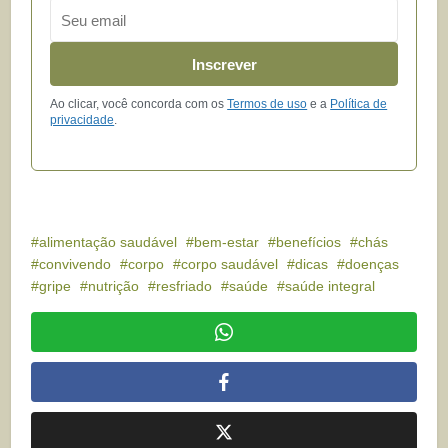
Email
Inscrever
Ao clicar, você concorda com os
Termos de uso
e a
Política de
privacidade
.
alimentação saudável
bem-estar
benefícios
chás
convivendo
corpo
corpo saudável
dicas
doenças
gripe
nutrição
resfriado
saúde
saúde integral