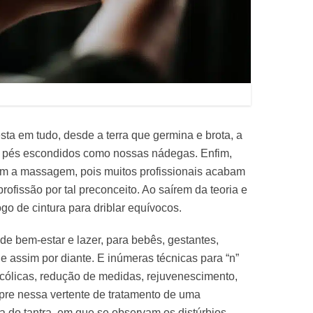
sta em tudo, desde a terra que germina e brota, a
s pés escondidos como nossas nádegas. Enfim,
om a massagem, pois muitos profissionais acabam
rofissão por tal preconceito. Ao saírem da teoria e
ogo de cintura para driblar equívocos.
de bem-estar e lazer, para bebês, gestantes,
 assim por diante. E inúmeras técnicas para “n”
 cólicas, redução de medidas, rejuvenescimento,
mpre nessa vertente de tratamento de uma
a do tantra, em que se observam os distúrbios