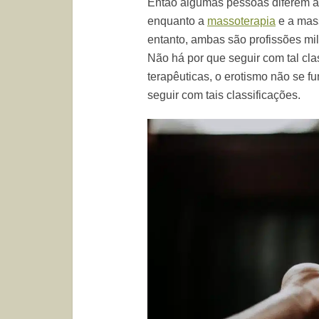
Então algumas pessoas diferem a
enquanto a
massoterapia
e a mass
entanto, ambas são profissões mi
Não há por que seguir com tal clas
terapêuticas, o erotismo não se 
seguir com tais classificações.