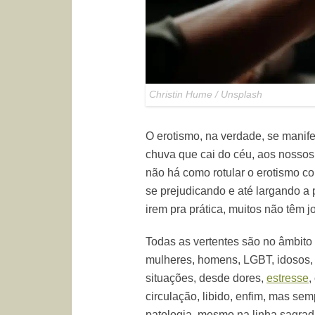
Christin Hume / Unsplash
O erotismo, na verdade, se manife
chuva que cai do céu, aos nosso
não há como rotular o erotismo c
se prejudicando e até largando a p
irem pra prática, muitos não têm j
Todas as vertentes são no âmbito 
mulheres, homens, LGBT, idosos, e
situações, desde dores,
estresse
,
circulação, libido, enfim, mas se
patologia, mesmo na linha sagrad