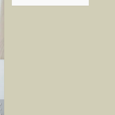
g
n
d