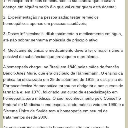
1. Princípio da lei dos semelhantes: a substância que causa a
doença em alguém sadio é o que vai curar quem está doente;
2. Experimentação na pessoa sadia: testar remédios
homeopáticos apenas em pessoas saudáveis;
3. Doses infinitesimais: diluir totalmente o medicamento em água,
até não sobrar nenhuma molécula de princípio ativo;
4. Medicamento único: o medicamento deverá ter o maior número
possível de substâncias que provoquem o problema.
A homeopatia chegou ao Brasil em 1840 pelas mãos do francês
Benoit-Jules Mure, que era discípulo de Hahnemann. O ensino da
prática foi oficializado em 25 de setembro de 1918, a disciplina de
Farmacotécnica Homeopática tornou-se obrigatória nos cursos de
farmácia e, em 1976, foi criado um curso de especialização em
homeopatia para médicos. O seu reconhecimento pelo Conselho
Federal de Medicina como especialidade médica veio em 1980 e o
Sistema Único de Saúde tem a homeopatia em seu rol de
tratamentos desde 2006.
As principais indicações da homeopatia são para casos de