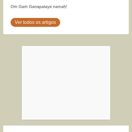
Oṁ Gaṁ Gaṇapataye namaḥ!
Ver todos os artigos