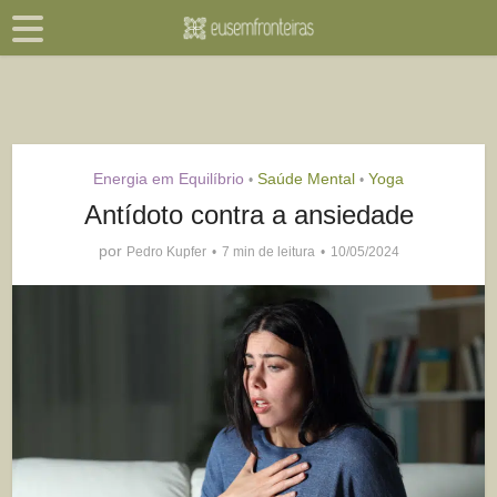
Energia em Equilíbrio
Saúde Mental
Yoga
•
•
Antídoto contra a ansiedade
por
Pedro Kupfer
7 min de leitura
10/05/2024