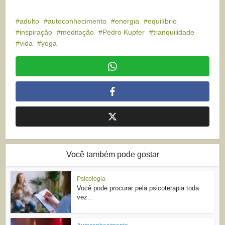
adulto
autoconhecimento
energia
equilíbrio
inspiração
meditação
Pedro Kupfer
tranquilidade
vida
yoga
Você também pode gostar
Psicologia
Você pode procurar pela psicoterapia toda
vez...