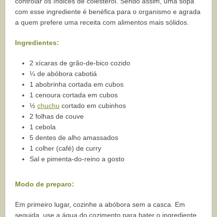
controlar os índices de colesterol. Sendo assim, uma sopa
com esse ingrediente é benéfica para o organismo e agrada
a quem prefere uma receita com alimentos mais sólidos.
Ingredientes:
2 xícaras de grão-de-bico cozido
¼ de abóbora cabotiá
1 abobrinha cortada em cubos
1 cenoura cortada em cubos
½
chuchu
cortado em cubinhos
2 folhas de couve
1 cebola
5 dentes de alho amassados
1 colher (café) de curry
Sal e pimenta-do-reino a gosto
Modo de preparo:
Em primeiro lugar, cozinhe a abóbora sem a casca. Em
seguida, use a água do cozimento para bater o ingrediente