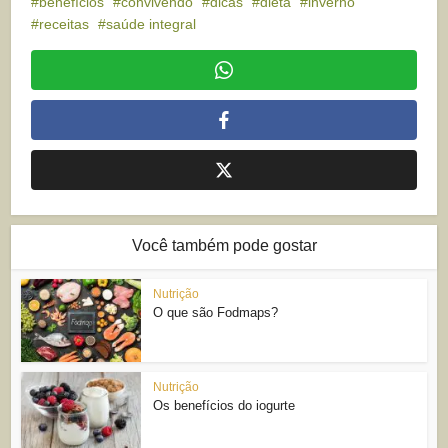
benefícios
convivendo
dicas
dieta
inverno
receitas
saúde integral
Você também pode gostar
Nutrição
O que são Fodmaps?
Nutrição
Os benefícios do iogurte