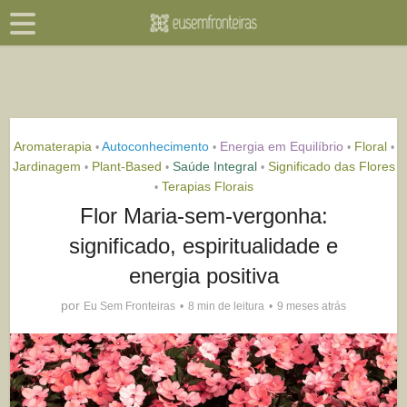
Aromaterapia
Autoconhecimento
Energia em Equilíbrio
Floral
•
•
•
•
Jardinagem
Plant-Based
Saúde Integral
Significado das Flores
•
•
•
Terapias Florais
•
Flor Maria-sem-vergonha:
significado, espiritualidade e
energia positiva
por
Eu Sem Fronteiras
8 min de leitura
9 meses atrás