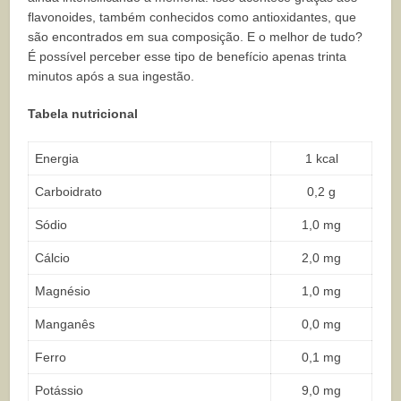
flavonoides, também conhecidos como antioxidantes, que
são encontrados em sua composição. E o melhor de tudo?
É possível perceber esse tipo de benefício apenas trinta
minutos após a sua ingestão.
Tabela nutricional
Energia
1 kcal
Carboidrato
0,2 g
Sódio
1,0 mg
Cálcio
2,0 mg
Magnésio
1,0 mg
Manganês
0,0 mg
Ferro
0,1 mg
Potássio
9,0 mg