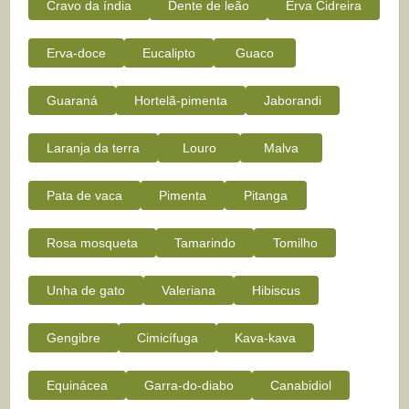
Cravo da índia
Dente de leão
Erva Cidreira
Erva-doce
Eucalipto
Guaco
Guaraná
Hortelã-pimenta
Jaborandi
Laranja da terra
Louro
Malva
Pata de vaca
Pimenta
Pitanga
Rosa mosqueta
Tamarindo
Tomilho
Unha de gato
Valeriana
Hibiscus
Gengibre
Cimicífuga
Kava-kava
Equinácea
Garra-do-diabo
Canabidiol