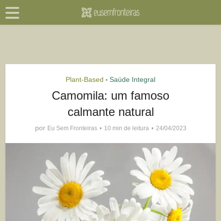
Plant-Based
Saúde Integral
•
Camomila: um famoso
calmante natural
por
Eu Sem Fronteiras
10 min de leitura
24/04/2023