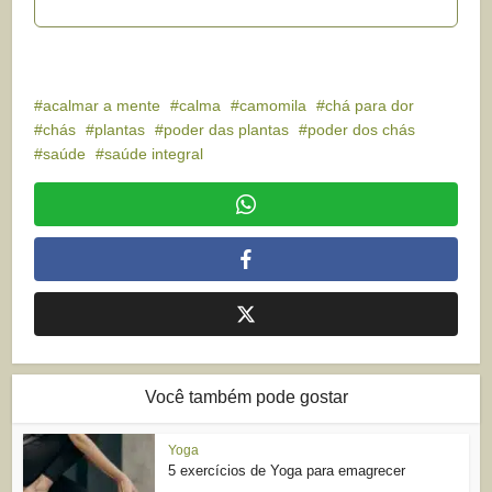
acalmar a mente
calma
camomila
chá para dor
chás
plantas
poder das plantas
poder dos chás
saúde
saúde integral
Você também pode gostar
Yoga
5 exercícios de Yoga para emagrecer