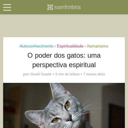
Autoconhecimento
Espiritualidade
Xamanismo
•
•
O poder dos gatos: uma
perspectiva espiritual
por
Giselli Duarte
6 min de leitura
7 meses atrás