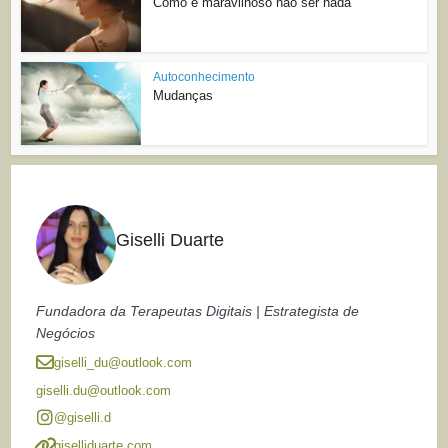
Como é maravilhoso não ser nada
Autoconhecimento
Mudanças
Giselli Duarte
Fundadora da Terapeutas Digitais | Estrategista de
Negócios
giselli_du@outlook.com
giselli.du@outlook.com
@giselli.d
giselliduarte.com