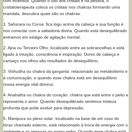
com incensos. Quando o uso dos cristais é na pessoa, o
cristaloterapeuta coloca os cristais nos chakras formando uma
mandala, descubra quais são os chakras:
1. Sahsrara ou Coroa: fica logo acima da cabeça e sua função é
nos conectar com a sabedoria divina. Quando está desequilibrado
entramos em estágio de agitação mental;
2. Ajna ou Terceiro Olho: localizado entre as sobrancelhas e está
ligado à intuição, consciência e inspiração. Dores de cabeça e
cansaço nos olhos são resultados do desequilíbrio;
3. Vishudha ou chakra da garganta: relacionado ao metabolismo e
à comunicação, e quando esse chakra está em desequilíbrio
nossa energia vital diminui;
4. Anahatha ou chakra do coração: chakra que está entre o peito e
representa o amor. Quando desequilibrado sentimos tristeza
profunda que pode evoluir para depressão;
5. Manipura ou plexo solar: localizado na base de um osso do
tórax chamado esterno, está relacionado à troca de energia com o
ambiente e as pessoas ao nosso redor. Quando esse chakra está