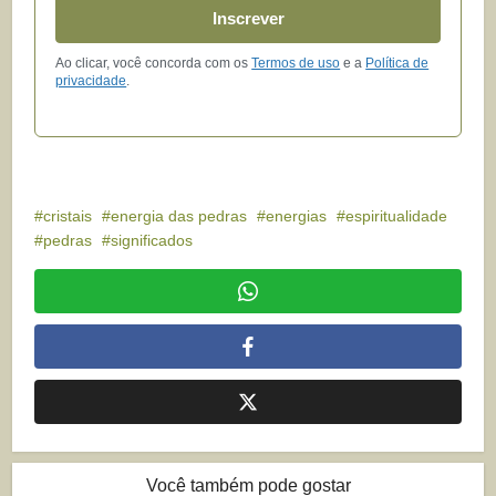
Inscrever
Ao clicar, você concorda com os
Termos de uso
e a
Política de
privacidade
.
cristais
energia das pedras
energias
espiritualidade
pedras
significados
Você também pode gostar