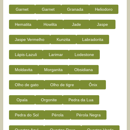
Garnet
Garnet
Granada
Heliodoro
Hematita
Howlita
Jade
Jaspe
Jaspe Vermelho
Kunzita
Labradorita
Lápis-Lazuli
Larimar
Lodestone
Moldavita
Morganita
Obsidiana
Olho de gato
Olho de tigre
Ônix
Opala
Orgonite
Pedra da Lua
Pedra do Sol
Pérola
Pérola Negra
Quartzo Azul
Quartzo Roxo
Quartzo Verde