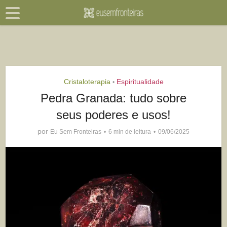
Cristaloterapia
Espiritualidade
•
Pedra Granada: tudo sobre
seus poderes e usos!
por
Eu Sem Fronteiras
6 min de leitura
09/06/2025