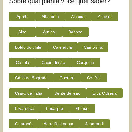
Sobre qual planta você quer saber?
Agrião
Alfazema
Alcaçuz
Alecrim
Alho
Arnica
Babosa
Boldo do chile
Calêndula
Camomila
Canela
Capim-limão
Carqueja
Cáscara Sagrada
Coentro
Confrei
Cravo da índia
Dente de leão
Erva Cidreira
Erva-doce
Eucalipto
Guaco
Guaraná
Hortelã-pimenta
Jaborandi