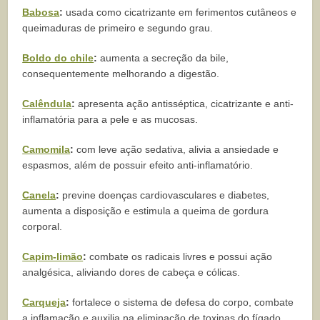
Babosa
:
usada como cicatrizante em ferimentos cutâneos e
queimaduras de primeiro e segundo grau.
Boldo do chile
:
aumenta a secreção da bile,
consequentemente melhorando a digestão.
Calêndula
:
apresenta ação antisséptica, cicatrizante e anti-
inflamatória para a pele e as mucosas.
Camomila
:
com leve ação sedativa, alivia a ansiedade e
espasmos, além de possuir efeito anti-inflamatório.
Canela
:
previne doenças cardiovasculares e diabetes,
aumenta a disposição e estimula a queima de gordura
corporal.
Capim-limão
:
combate os radicais livres e possui ação
analgésica, aliviando dores de cabeça e cólicas.
Carqueja
:
fortalece o sistema de defesa do corpo, combate
a inflamação e auxilia na eliminação de toxinas do fígado.