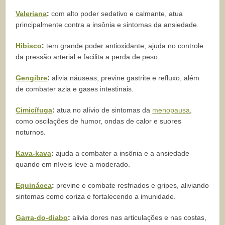
Valeriana
:
com alto poder sedativo e calmante, atua
principalmente contra a insônia e sintomas da ansiedade.
Hibisco
:
tem grande poder antioxidante, ajuda no controle
da pressão arterial e facilita a perda de peso.
Gengibre
:
alivia náuseas, previne gastrite e refluxo, além
de combater azia e gases intestinais.
Cimicífuga
:
atua no alívio de sintomas da
menopausa
,
como oscilações de humor, ondas de calor e suores
noturnos.
Kava-kava
:
ajuda a combater a insônia e a ansiedade
quando em níveis leve a moderado.
Equinácea
:
previne e combate resfriados e gripes, aliviando
sintomas como coriza e fortalecendo a imunidade.
Garra-do-diabo
:
alivia dores nas articulações e nas costas,