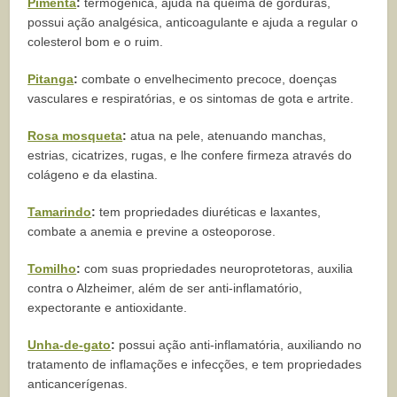
Pimenta
:
termogênica, ajuda na queima de gorduras,
possui ação analgésica, anticoagulante e ajuda a regular o
colesterol bom e o ruim.
Pitanga
:
combate o envelhecimento precoce, doenças
vasculares e respiratórias, e os sintomas de gota e artrite.
Rosa mosqueta
:
atua na pele, atenuando manchas,
estrias, cicatrizes, rugas, e lhe confere firmeza através do
colágeno e da elastina.
Tamarindo
:
tem propriedades diuréticas e laxantes,
combate a anemia e previne a osteoporose.
Tomilho
:
com suas propriedades neuroprotetoras, auxilia
contra o Alzheimer, além de ser anti-inflamatório,
expectorante e antioxidante.
Unha-de-gato
:
possui ação anti-inflamatória, auxiliando no
tratamento de inflamações e infecções, e tem propriedades
anticancerígenas.