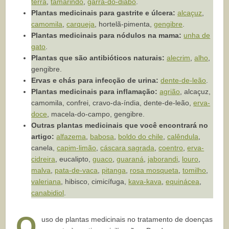
terra
,
tamarindo
,
garra-do-diabo
.
Plantas medicinais para gastrite e úlcera:
alcaçuz
,
camomila
,
carqueja
, hortelã-pimenta,
gengibre
.
Plantas medicinais para nódulos na mama:
unha de
gato
.
Plantas que são antibióticos naturais:
alecrim
,
alho
,
gengibre.
Ervas e chás para infecção de urina:
dente-de-leão
.
Plantas medicinais para inflamação:
agrião
, alcaçuz,
camomila, confrei, cravo-da-índia, dente-de-leão,
erva-
doce
, macela-do-campo, gengibre.
Outras plantas medicinais que você encontrará no
artigo:
alfazema
,
babosa
,
boldo do chile
,
calêndula
,
canela,
capim-limão
,
cáscara sagrada
,
coentro
,
erva-
cidreira
, eucalipto,
guaco
,
guaraná
,
jaborandi
,
louro
,
malva
,
pata-de-vaca
,
pitanga
,
rosa mosqueta
,
tomilho
,
valeriana
, hibisco, cimicífuga,
kava-kava
,
equinácea
,
canabidiol
.
O
uso de plantas medicinais no tratamento de doenças