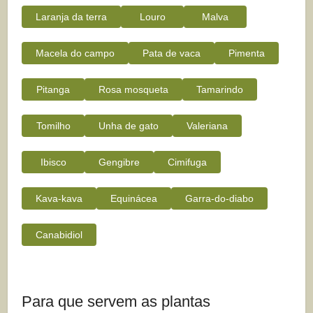
Laranja da terra
Louro
Malva
Macela do campo
Pata de vaca
Pimenta
Pitanga
Rosa mosqueta
Tamarindo
Tomilho
Unha de gato
Valeriana
Ibisco
Gengibre
Cimifuga
Kava-kava
Equinácea
Garra-do-diabo
Canabidiol
Para que servem as plantas